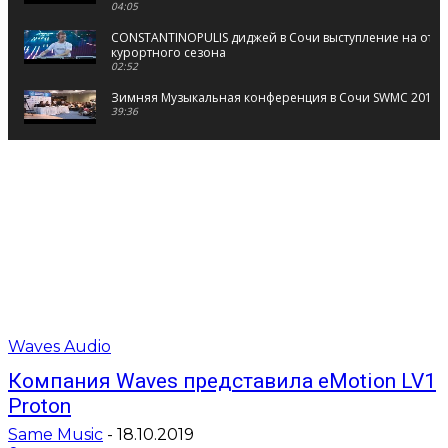
04:05
CONSTANTINOPULIS диджей в Сочи выступление на отк
курортного сезона
02:52
Зимняя Музыкальная конференция в Сочи SWMC 2010 
39:36
CONSTANTINOPULIS диджей в Сочи выступление ночной
11:48
CONSTANTINOPULIS диджей в Сочи выступление на пляж
Сочи
01:59
CONSTANTINOPULIS диджей в Сочи выступление на Open
07:15
Waves Audio
Компания Waves представила eMotion LV1
Proton
Same Music
-
18.10.2019