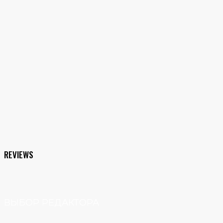
Native Instruments Komplete 26
Ultimate обновление Komplete 15
Ultimate
₽
38000
REVIEWS
ВЫБОР РЕДАКТОРА