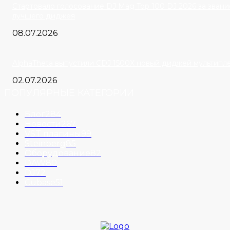
Cтартовало голосование DJ Mag Top 100 DJ 2026 за звани
лучшего диджея
08.07.2026
AlphaTheta выпустили CDJ 1500X новый диджей мультипл
02.07.2026
ПОПУЛЯРНЫЕ КАТЕГОРИИ
Блог
284
Новости
267
VST плагины
99
Steinberg
85
Оборудование
82
DAW
80
DJ
72
Cubase
51