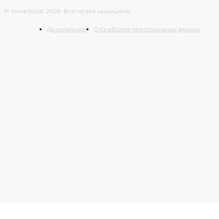
© Same Music 2026. Все права защищены.
Дисклаймер
Обработка персональных данных
БОЛЬШЕ ИСТОРИЙ
AlphaTheta диджей контроллер XDJ-AN
двухканальная dj система
Same Music
-
09.07.2026
0