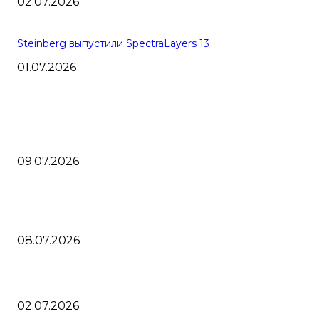
02.07.2026
Steinberg выпустили SpectraLayers 13
01.07.2026
ВЫБОР РЕДАКТОРА
AlphaTheta диджей контроллер XDJ-AN двухканальная dj
система
09.07.2026
Cтартовало голосование DJ Mag Top 100 DJ 2026 за звани
лучшего диджея
08.07.2026
AlphaTheta выпустили CDJ 1500X новый диджей мультипл
02.07.2026