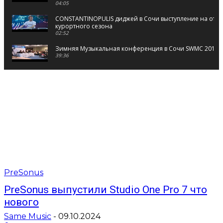
04:05
CONSTANTINOPULIS диджей в Сочи выступление на отк
курортного сезона
02:52
Зимняя Музыкальная конференция в Сочи SWMC 2010 
39:36
CONSTANTINOPULIS диджей в Сочи выступление ночной
11:48
CONSTANTINOPULIS диджей в Сочи выступление на пляж
Сочи
01:59
CONSTANTINOPULIS диджей в Сочи выступление на Open
07:15
PreSonus
PreSonus выпустили Studio One Pro 7 что
нового
Same Music
-
09.10.2024