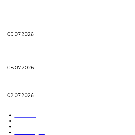
ПОПУЛЯРНЫЕ ПОСТЫ
AlphaTheta диджей контроллер XDJ-AN двухканальная dj
система
09.07.2026
Cтартовало голосование DJ Mag Top 100 DJ 2026 за звани
лучшего диджея
08.07.2026
AlphaTheta выпустили CDJ 1500X новый диджей мультипл
02.07.2026
ПОПУЛЯРНЫЕ КАТЕГОРИИ
Блог
284
Новости
267
VST плагины
99
Steinberg
85