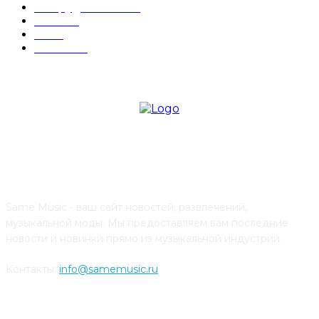
Оборудование
82
DAW
80
DJ
72
Cubase
51
О ПРОЕКТЕ
Same Music - ваш сайт новостей, развлечений,
музыкальной моды. Мы предоставляем вам последние
новости и новинки прямо из музыкальной индустрии.
Контакты:
info@samemusic.ru