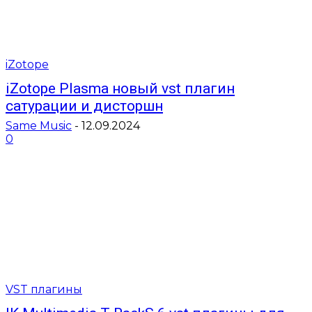
iZotope
iZotope Plasma новый vst плагин
сатурации и дисторшн
Same Music
-
12.09.2024
0
VST плагины