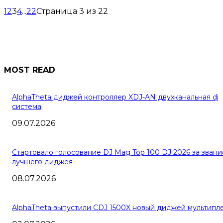
1
2
3
4
...
22
Страница 3 из 22
MOST READ
AlphaTheta диджей контроллер XDJ-AN двухканальная dj
система
09.07.2026
Cтартовало голосование DJ Mag Top 100 DJ 2026 за звани
лучшего диджея
08.07.2026
AlphaTheta выпустили CDJ 1500X новый диджей мультипл